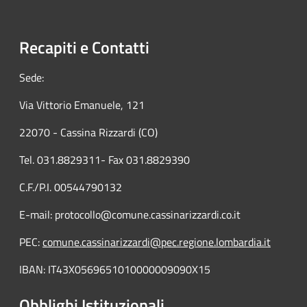
Recapiti e Contatti
Sede:
Via Vittorio Emanuele, 121
22070 - Cassina Rizzardi (CO)
Tel. 031.8829311- Fax 031.8829390
C.F./P.I. 00544790132
E-mail: protocollo@comune.cassinarizzardi.co.it
PEC:
comune.cassinarizzardi@pec.regione.lombardia.it
IBAN: IT43X0569651010000009090X15
Obblighi Istituzionali