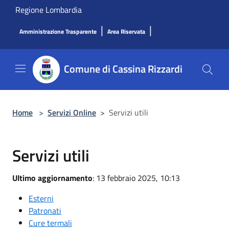
Salta al contenuto principale
Regione Lombardia
|
|
Amministrazione Trasparente
Area Riservata
Comune di Cassina Rizzardi
Home
>
Servizi Online
>
Servizi utili
Servizi utili
Ultimo aggiornamento
: 13 febbraio 2025, 10:13
Esterni
Patronati
Cure termali