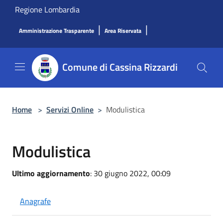
Salta al contenuto principale
Regione Lombardia
|
|
Amministrazione Trasparente
Area Riservata
Comune di Cassina Rizzardi
Home
>
Servizi Online
>
Modulistica
Modulistica
Ultimo aggiornamento
: 30 giugno 2022, 00:09
Anagrafe