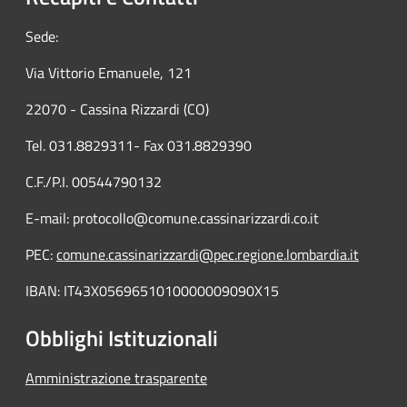
Sede:
Via Vittorio Emanuele, 121
22070 - Cassina Rizzardi (CO)
Tel. 031.8829311- Fax 031.8829390
C.F./P.I. 00544790132
E-mail: protocollo@comune.cassinarizzardi.co.it
PEC:
comune.cassinarizzardi@pec.regione.lombardia.it
IBAN: IT43X0569651010000009090X15
Obblighi Istituzionali
Amministrazione trasparente