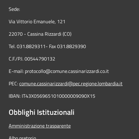
Sede:
Via Vittorio Emanuele, 121
22070 - Cassina Rizzardi (CO)
Tel. 031.8829311- Fax 031.8829390
C.F./P.I. 00544790132
E-mail: protocollo@comune.cassinarizzardi.co.it
PEC:
comune.cassinarizzardi@pec.regione.lombardia.it
IBAN: IT43X0569651010000009090X15
Obblighi Istituzionali
Amministrazione trasparente
Albo pretorio