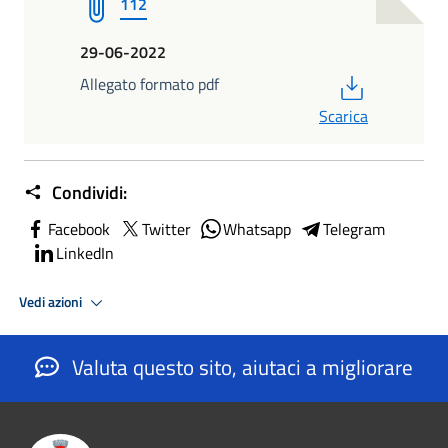
112
29-06-2022
PDF
Allegato formato pdf
Scarica
Condividi:
Facebook
Twitter
Whatsapp
Telegram
LinkedIn
Vedi azioni
Valuta questo sito, aiutaci a migliorare