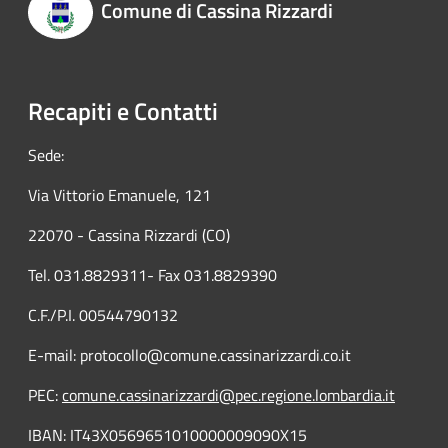
Comune di Cassina Rizzardi
Recapiti e Contatti
Sede:
Via Vittorio Emanuele, 121
22070 - Cassina Rizzardi (CO)
Tel. 031.8829311- Fax 031.8829390
C.F./P.I. 00544790132
E-mail: protocollo@comune.cassinarizzardi.co.it
PEC:
comune.cassinarizzardi@pec.regione.lombardia.it
IBAN: IT43X0569651010000009090X15