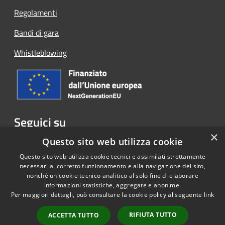
Regolamenti
Bandi di gara
Whistleblowing
Seguici su
×
Facebook
Questo sito web utilizza cookie
Questo sito web utilizza cookie tecnici e assimilati strettamente
necessari al corretto funzionamento e alla navigazione del sito,
nonché un cookie tecnico analitico al solo fine di elaborare
informazioni statistiche, aggregate e anonime.
RSS
Copyright © 2026 • Comune di
Per maggiori dettagli, può consultare la cookie policy al seguente
link
Accessibilità
Cassina Rizzardi • Powered by
Privacy
Municipium
Accesso
•
RIFIUTA TUTTO
ACCETTA TUTTO
Cookie
redazione