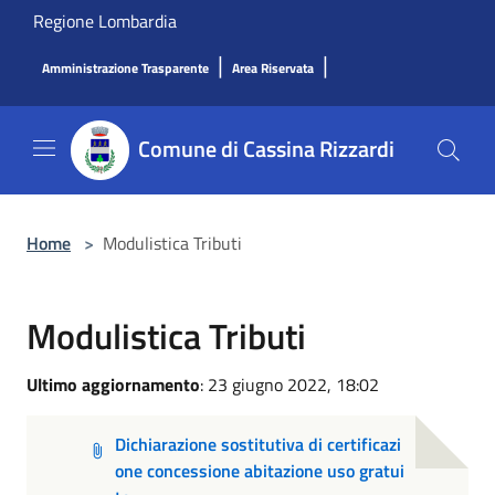
Salta al contenuto principale
Regione Lombardia
|
|
Amministrazione Trasparente
Area Riservata
Comune di Cassina Rizzardi
Home
>
Modulistica Tributi
Modulistica Tributi
Ultimo aggiornamento
: 23 giugno 2022, 18:02
Dichiarazione sostitutiva di certificazi
one concessione abitazione uso gratui