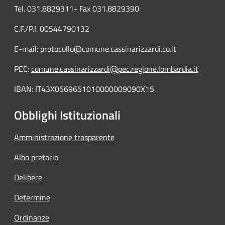
Tel. 031.8829311- Fax 031.8829390
C.F./P.I. 00544790132
E-mail: protocollo@comune.cassinarizzardi.co.it
PEC:
comune.cassinarizzardi@pec.regione.lombardia.it
IBAN: IT43X0569651010000009090X15
Obblighi Istituzionali
Amministrazione trasparente
Albo pretorio
Delibere
Determine
Ordinanze