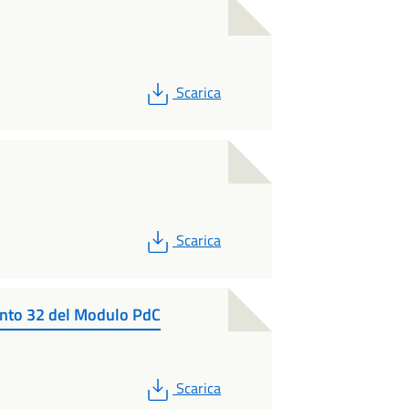
PDF
Scarica
PDF
Scarica
unto 32 del Modulo PdC
PDF
Scarica