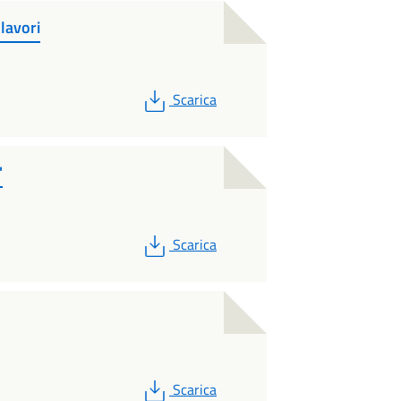
lavori
PDF
Scarica
'
PDF
Scarica
PDF
Scarica