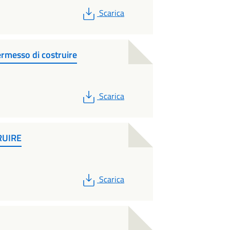
PDF
Scarica
ermesso di costruire
PDF
Scarica
RUIRE
PDF
Scarica