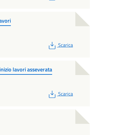
avori
PDF
Scarica
nizio lavori asseverata
PDF
Scarica