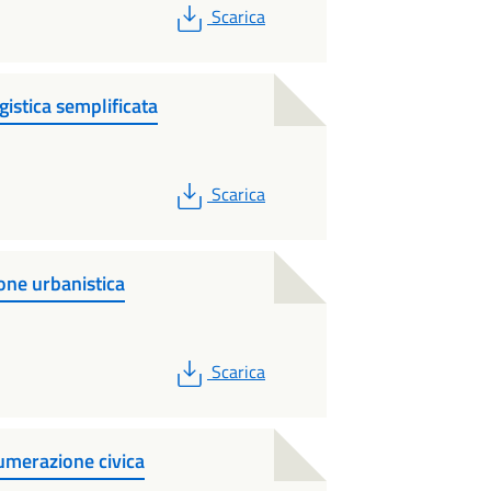
PDF
Scarica
istica semplificata
PDF
Scarica
ione urbanistica
PDF
Scarica
numerazione civica