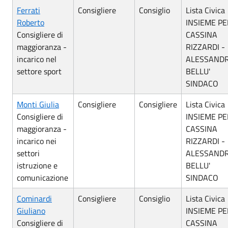
Ferrati
Consigliere
Consiglio
Lista Civica
Roberto
INSIEME PE
Consigliere di
CASSINA
maggioranza -
RIZZARDI -
incarico nel
ALESSAND
settore sport
BELLU'
SINDACO
Monti Giulia
Consigliere
Consigliere
Lista Civica
Consigliere di
INSIEME PE
maggioranza -
CASSINA
incarico nei
RIZZARDI -
settori
ALESSAND
istruzione e
BELLU'
comunicazione
SINDACO
Cominardi
Consigliere
Consiglio
Lista Civica
Giuliano
INSIEME PE
Consigliere di
CASSINA