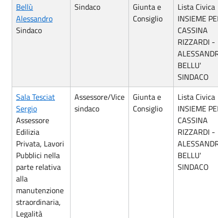
Bellù
Sindaco
Giunta e
Lista Civica
Alessandro
Consiglio
INSIEME PE
Sindaco
CASSINA
RIZZARDI -
ALESSAND
BELLU'
SINDACO
Sala Tesciat
Assessore/Vice
Giunta e
Lista Civica
Sergio
sindaco
Consiglio
INSIEME PE
Assessore
CASSINA
Edilizia
RIZZARDI -
Privata, Lavori
ALESSAND
Pubblici nella
BELLU'
parte relativa
SINDACO
alla
manutenzione
straordinaria,
Legalità