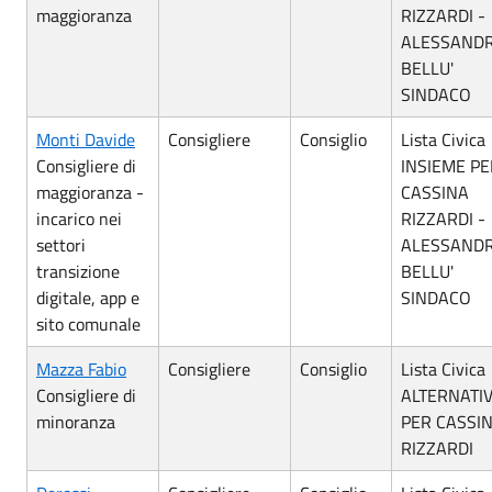
maggioranza
RIZZARDI -
ALESSAND
BELLU'
SINDACO
Monti Davide
Consigliere
Consiglio
Lista Civica
Consigliere di
INSIEME PE
maggioranza -
CASSINA
incarico nei
RIZZARDI -
settori
ALESSAND
transizione
BELLU'
digitale, app e
SINDACO
sito comunale
Mazza Fabio
Consigliere
Consiglio
Lista Civica
Consigliere di
ALTERNATI
minoranza
PER CASSI
RIZZARDI