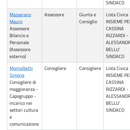
SINDACO
Masserano
Assessore
Giunta e
Lista Civica
Mauro
Consiglio
INSIEME PE
Assessore
CASSINA
Bilancio e
RIZZARDI -
Personale
ALESSAND
(Assessore
BELLU'
esterno)
SINDACO
Montalbetti
Consigliere
Consigliere
Lista Civica
Simona
INSIEME PE
Consigliere di
CASSINA
maggioranza -
RIZZARDI -
Capogruppo -
ALESSAND
incarico nei
BELLU'
settori cultura
SINDACO
e
comunicazione