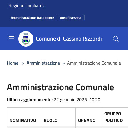
Salta al contenuto principale
Regione Lombardia
|
|
Amministrazione Trasparente
Area Riservata
Comune di Cassina Rizzardi
Home
>
Amministrazione
>
Amministrazione Comunale
Amministrazione Comunale
Ultimo aggiornamento
: 22 gennaio 2025, 10:20
GRUPPO
NOMINATIVO
RUOLO
ORGANO
POLITICO