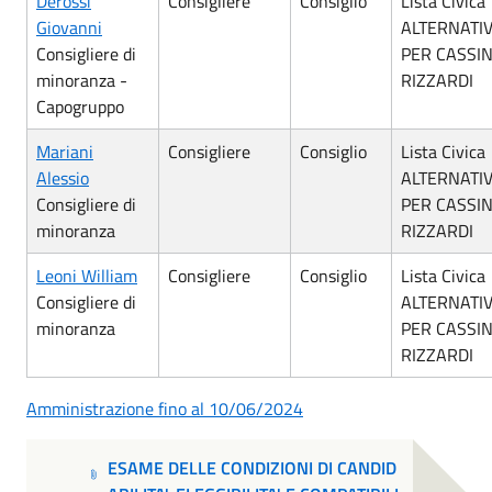
Derossi
Consigliere
Consiglio
Lista Civica
Giovanni
ALTERNATI
Consigliere di
PER CASSI
minoranza -
RIZZARDI
Capogruppo
Mariani
Consigliere
Consiglio
Lista Civica
Alessio
ALTERNATI
Consigliere di
PER CASSI
minoranza
RIZZARDI
Leoni William
Consigliere
Consiglio
Lista Civica
Consigliere di
ALTERNATI
minoranza
PER CASSI
RIZZARDI
Amministrazione fino al 10/06/2024
ESAME DELLE CONDIZIONI DI CANDID