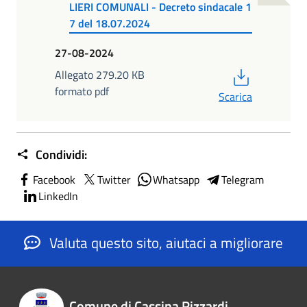
LIERI COMUNALI - Decreto sindacale 1
7 del 18.07.2024
27-08-2024
PDF
Allegato 279.20 KB
formato pdf
Scarica
Condividi:
Facebook
Twitter
Whatsapp
Telegram
LinkedIn
Valuta questo sito, aiutaci a migliorare
Comune di Cassina Rizzardi