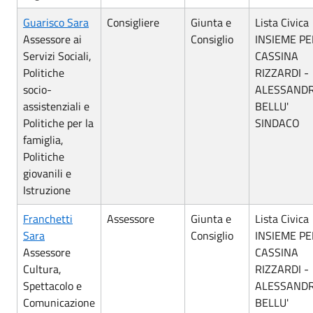
Guarisco Sara
Consigliere
Giunta e
Lista Civica
Assessore ai
Consiglio
INSIEME PE
Servizi Sociali,
CASSINA
Politiche
RIZZARDI -
socio-
ALESSAND
assistenziali e
BELLU'
Politiche per la
SINDACO
famiglia,
Politiche
giovanili e
Istruzione
Franchetti
Assessore
Giunta e
Lista Civica
Sara
Consiglio
INSIEME PE
Assessore
CASSINA
Cultura,
RIZZARDI -
Spettacolo e
ALESSAND
Comunicazione
BELLU'