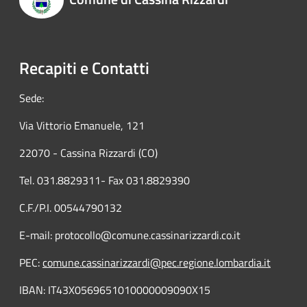
Recapiti e Contatti
Sede:
Via Vittorio Emanuele, 121
22070 - Cassina Rizzardi (CO)
Tel. 031.8829311- Fax 031.8829390
C.F./P.I. 00544790132
E-mail: protocollo@comune.cassinarizzardi.co.it
PEC:
comune.cassinarizzardi@pec.regione.lombardia.it
IBAN: IT43X0569651010000009090X15