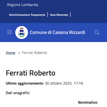
Salta al contenuto principale
Regione Lombardia
|
|
Amministrazione Trasparente
Area Riservata
Comune di Cassina Rizzardi
Home
>
Ferrati Roberto
Ferrati Roberto
Ultimo aggiornamento
: 30 ottobre 2025, 17:19
Dati anagrafici
Nominativo