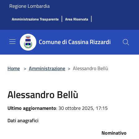
Salta al contenuto principale
Regione Lombardia
|
|
Amministrazione Trasparente
Area Riservata
Comune di Cassina Rizzardi
Home
>
Amministrazione
>
Alessandro Bellù
Alessandro Bellù
Ultimo aggiornamento
: 30 ottobre 2025, 17:15
Dati anagrafici
Nominativo