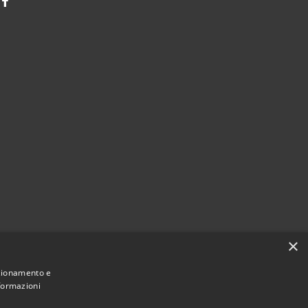
Facebook
×
nzionamento e
nformazioni