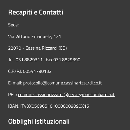
Recapiti e Contatti
Sede:
Via Vittorio Emanuele, 121
22070 - Cassina Rizzardi (CO)
Tel. 031.8829311- Fax 031.8829390
C.F./P.I. 00544790132
E-mail: protocollo@comune.cassinarizzardi.co.it
PEC:
comune.cassinarizzardi@pec.regione.lombardia.it
IBAN: IT43X0569651010000009090X15
Obblighi Istituzionali