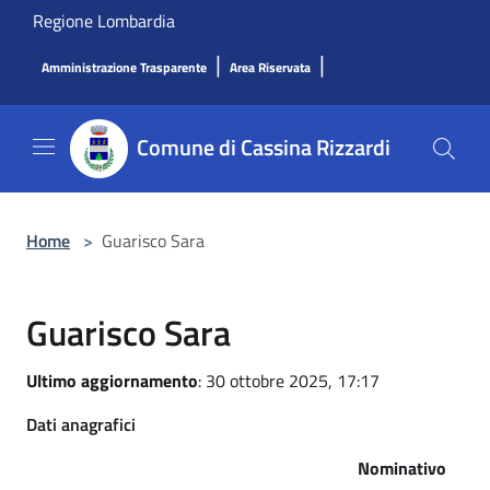
Salta al contenuto principale
Regione Lombardia
|
|
Amministrazione Trasparente
Area Riservata
Comune di Cassina Rizzardi
Home
>
Guarisco Sara
Guarisco Sara
Ultimo aggiornamento
: 30 ottobre 2025, 17:17
Dati anagrafici
Nominativo