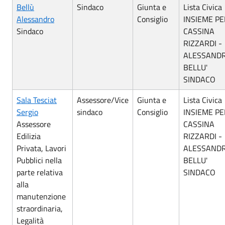
Bellù
Sindaco
Giunta e
Lista Civica
Alessandro
Consiglio
INSIEME PE
Sindaco
CASSINA
RIZZARDI -
ALESSAND
BELLU'
SINDACO
Sala Tesciat
Assessore/Vice
Giunta e
Lista Civica
Sergio
sindaco
Consiglio
INSIEME PE
Assessore
CASSINA
Edilizia
RIZZARDI -
Privata, Lavori
ALESSAND
Pubblici nella
BELLU'
parte relativa
SINDACO
alla
manutenzione
straordinaria,
Legalità