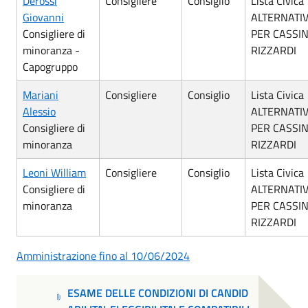
Derossi
Consigliere
Consiglio
Lista Civica
Giovanni
ALTERNATI
Consigliere di
PER CASSI
minoranza -
RIZZARDI
Capogruppo
Mariani
Consigliere
Consiglio
Lista Civica
Alessio
ALTERNATI
Consigliere di
PER CASSI
minoranza
RIZZARDI
Leoni William
Consigliere
Consiglio
Lista Civica
Consigliere di
ALTERNATI
minoranza
PER CASSI
RIZZARDI
Amministrazione fino al 10/06/2024
ESAME DELLE CONDIZIONI DI CANDID