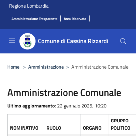
Salta al contenuto principale
Regione Lombardia
|
|
Amministrazione Trasparente
Area Riservata
Comune di Cassina Rizzardi
Home
>
Amministrazione
>
Amministrazione Comunale
Amministrazione Comunale
Ultimo aggiornamento
: 22 gennaio 2025, 10:20
GRUPPO
NOMINATIVO
RUOLO
ORGANO
POLITICO