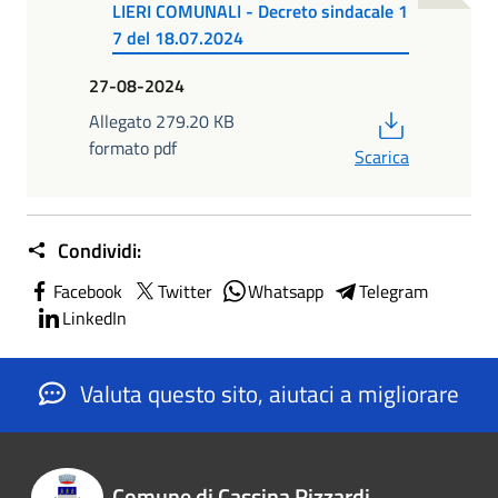
LIERI COMUNALI - Decreto sindacale 1
7 del 18.07.2024
27-08-2024
PDF
Allegato 279.20 KB
formato pdf
Scarica
Condividi:
Facebook
Twitter
Whatsapp
Telegram
LinkedIn
Valuta questo sito, aiutaci a migliorare
Comune di Cassina Rizzardi