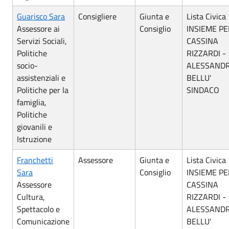
Guarisco Sara
Consigliere
Giunta e
Lista Civica
Assessore ai
Consiglio
INSIEME PE
Servizi Sociali,
CASSINA
Politiche
RIZZARDI -
socio-
ALESSAND
assistenziali e
BELLU'
Politiche per la
SINDACO
famiglia,
Politiche
giovanili e
Istruzione
Franchetti
Assessore
Giunta e
Lista Civica
Sara
Consiglio
INSIEME PE
Assessore
CASSINA
Cultura,
RIZZARDI -
Spettacolo e
ALESSAND
Comunicazione
BELLU'