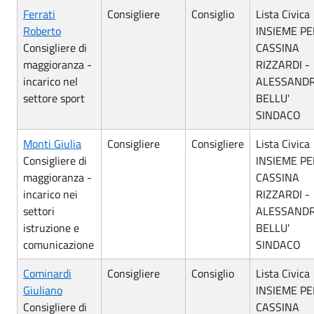
Ferrati
Consigliere
Consiglio
Lista Civica
Roberto
INSIEME PE
Consigliere di
CASSINA
maggioranza -
RIZZARDI -
incarico nel
ALESSAND
settore sport
BELLU'
SINDACO
Monti Giulia
Consigliere
Consigliere
Lista Civica
Consigliere di
INSIEME PE
maggioranza -
CASSINA
incarico nei
RIZZARDI -
settori
ALESSAND
istruzione e
BELLU'
comunicazione
SINDACO
Cominardi
Consigliere
Consiglio
Lista Civica
Giuliano
INSIEME PE
Consigliere di
CASSINA