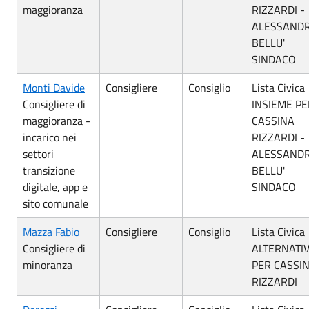
maggioranza
RIZZARDI -
ALESSAND
BELLU'
SINDACO
Monti Davide
Consigliere
Consiglio
Lista Civica
Consigliere di
INSIEME PE
maggioranza -
CASSINA
incarico nei
RIZZARDI -
settori
ALESSAND
transizione
BELLU'
digitale, app e
SINDACO
sito comunale
Mazza Fabio
Consigliere
Consiglio
Lista Civica
Consigliere di
ALTERNATI
minoranza
PER CASSI
RIZZARDI