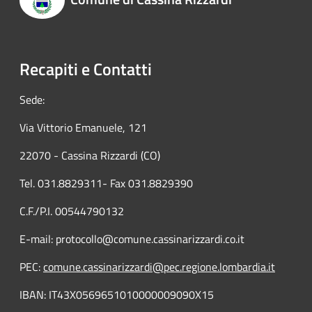
Recapiti e Contatti
Sede:
Via Vittorio Emanuele, 121
22070 - Cassina Rizzardi (CO)
Tel. 031.8829311- Fax 031.8829390
C.F./P.I. 00544790132
E-mail: protocollo@comune.cassinarizzardi.co.it
PEC:
comune.cassinarizzardi@pec.regione.lombardia.it
IBAN: IT43X0569651010000009090X15