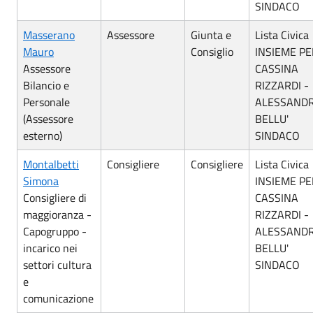
SINDACO
Masserano
Assessore
Giunta e
Lista Civica
Mauro
Consiglio
INSIEME PE
Assessore
CASSINA
Bilancio e
RIZZARDI -
Personale
ALESSAND
(Assessore
BELLU'
esterno)
SINDACO
Montalbetti
Consigliere
Consigliere
Lista Civica
Simona
INSIEME PE
Consigliere di
CASSINA
maggioranza -
RIZZARDI -
Capogruppo -
ALESSAND
incarico nei
BELLU'
settori cultura
SINDACO
e
comunicazione