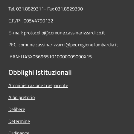
Tel. 031.8829311- Fax 031.8829390
C.F./P.I. 00544790132
E-mail: protocollo@comune.cassinarizzardi.co.it
PEC:
comune.cassinarizzardi@pec.regione.lombardia.it
IBAN: IT43X0569651010000009090X15
Obblighi Istituzionali
Amministrazione trasparente
Albo pretorio
Delibere
Determine
Ordinanze