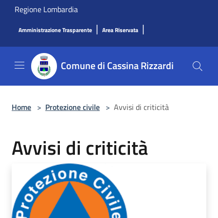
Salta al contenuto principale
Regione Lombardia
|
|
Amministrazione Trasparente
Area Riservata
Comune di Cassina Rizzardi
Home
>
Protezione civile
>
Avvisi di criticità
Avvisi di criticità