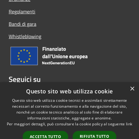
Regolamenti
Bandi di gara
Whistleblowing
Seguici su
×
Facebook
Questo sito web utilizza cookie
Questo sito web utilizza cookie tecnici e assimilati strettamente
necessari al corretto funzionamento e alla navigazione del sito,
nonché un cookie tecnico analitico al solo fine di elaborare
informazioni statistiche, aggregate e anonime.
RSS
Copyright © 2026 • Comune di
Per maggiori dettagli, può consultare la cookie policy al seguente
link
Accessibilità
Cassina Rizzardi • Powered by
Privacy
Municipium
Accesso
•
RIFIUTA TUTTO
ACCETTA TUTTO