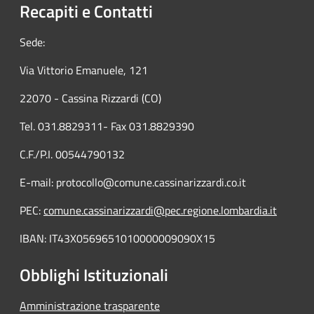
Recapiti e Contatti
Sede:
Via Vittorio Emanuele, 121
22070 - Cassina Rizzardi (CO)
Tel. 031.8829311- Fax 031.8829390
C.F./P.I. 00544790132
E-mail: protocollo@comune.cassinarizzardi.co.it
PEC:
comune.cassinarizzardi@pec.regione.lombardia.it
IBAN: IT43X0569651010000009090X15
Obblighi Istituzionali
Amministrazione trasparente