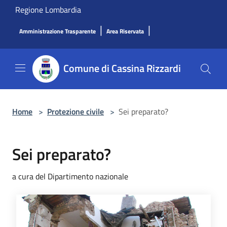
Salta al contenuto principale
Regione Lombardia
|
|
Amministrazione Trasparente
Area Riservata
Comune di Cassina Rizzardi
Home
>
Protezione civile
>
Sei preparato?
Sei preparato?
a cura del Dipartimento nazionale