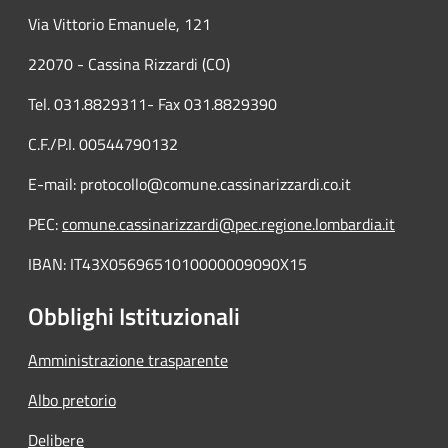
Via Vittorio Emanuele, 121
22070 - Cassina Rizzardi (CO)
Tel. 031.8829311- Fax 031.8829390
C.F./P.I. 00544790132
E-mail: protocollo@comune.cassinarizzardi.co.it
PEC:
comune.cassinarizzardi@pec.regione.lombardia.it
IBAN: IT43X0569651010000009090X15
Obblighi Istituzionali
Amministrazione trasparente
Albo pretorio
Delibere