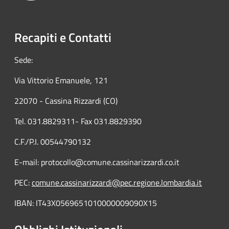
Recapiti e Contatti
Sede:
Via Vittorio Emanuele, 121
22070 - Cassina Rizzardi (CO)
Tel. 031.8829311- Fax 031.8829390
C.F./P.I. 00544790132
E-mail: protocollo@comune.cassinarizzardi.co.it
PEC:
comune.cassinarizzardi@pec.regione.lombardia.it
IBAN: IT43X0569651010000009090X15