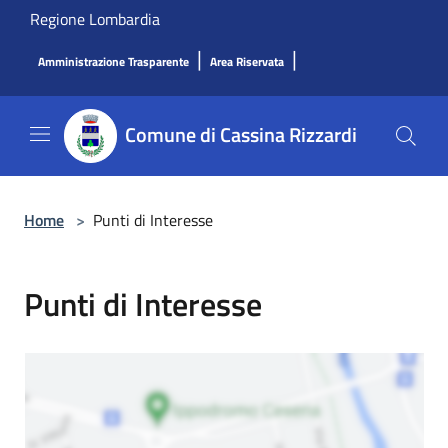
Salta al contenuto principale
Regione Lombardia
|
|
Amministrazione Trasparente
Area Riservata
Comune di Cassina Rizzardi
Home
>
Punti di Interesse
Punti di Interesse