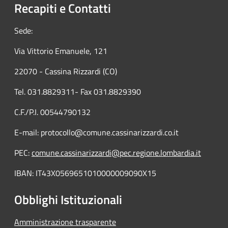
Recapiti e Contatti
Sede:
Via Vittorio Emanuele, 121
22070 - Cassina Rizzardi (CO)
Tel. 031.8829311- Fax 031.8829390
C.F./P.I. 00544790132
E-mail: protocollo@comune.cassinarizzardi.co.it
PEC:
comune.cassinarizzardi@pec.regione.lombardia.it
IBAN: IT43X0569651010000009090X15
Obblighi Istituzionali
Amministrazione trasparente