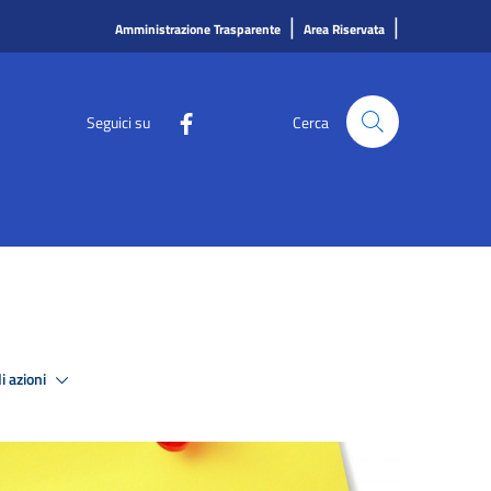
|
|
Amministrazione Trasparente
Area Riservata
Seguici su
Cerca
i azioni