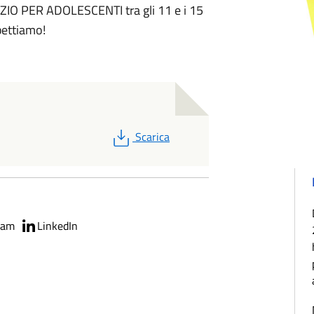
ZIO PER ADOLESCENTI tra gli 11 e i 15
spettiamo!
PDF
Scarica
ram
LinkedIn