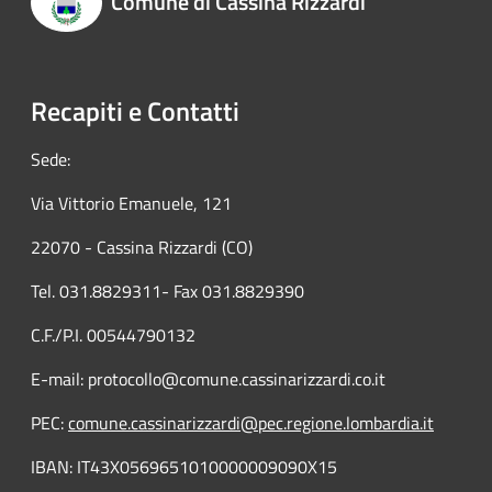
Comune di Cassina Rizzardi
Recapiti e Contatti
Sede:
Via Vittorio Emanuele, 121
22070 - Cassina Rizzardi (CO)
Tel. 031.8829311- Fax 031.8829390
C.F./P.I. 00544790132
E-mail: protocollo@comune.cassinarizzardi.co.it
PEC:
comune.cassinarizzardi@pec.regione.lombardia.it
IBAN: IT43X0569651010000009090X15