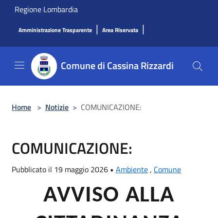
Salta al contenuto principale
Regione Lombardia
|
|
Amministrazione Trasparente
Area Riservata
Comune di Cassina Rizzardi
Home
>
Notizie
>
COMUNICAZIONE:
COMUNICAZIONE:
Pubblicato il 19 maggio 2026 •
Ambiente
,
Comune
AVVISO ALLA