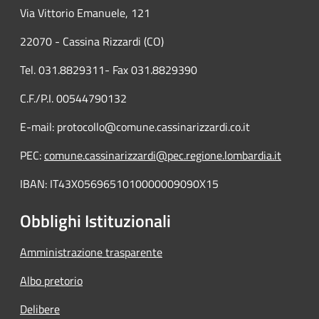
Via Vittorio Emanuele, 121
22070 - Cassina Rizzardi (CO)
Tel. 031.8829311- Fax 031.8829390
C.F./P.I. 00544790132
E-mail: protocollo@comune.cassinarizzardi.co.it
PEC:
comune.cassinarizzardi@pec.regione.lombardia.it
IBAN: IT43X0569651010000009090X15
Obblighi Istituzionali
Amministrazione trasparente
Albo pretorio
Delibere