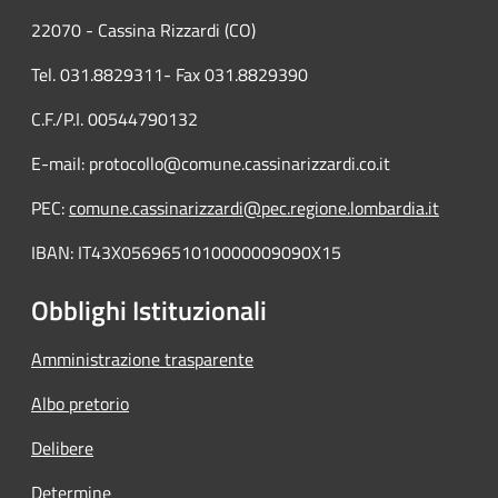
22070 - Cassina Rizzardi (CO)
Tel. 031.8829311- Fax 031.8829390
C.F./P.I. 00544790132
E-mail: protocollo@comune.cassinarizzardi.co.it
PEC:
comune.cassinarizzardi@pec.regione.lombardia.it
IBAN: IT43X0569651010000009090X15
Obblighi Istituzionali
Amministrazione trasparente
Albo pretorio
Delibere
Determine