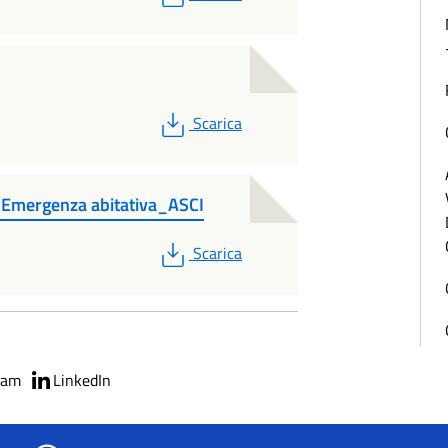
PDF
Scarica
Emergenza abitativa_ASCI
PDF
Scarica
ram
LinkedIn