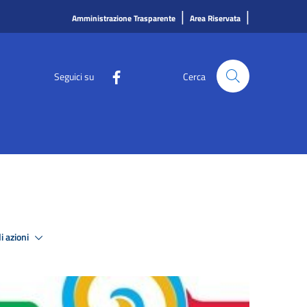
|
|
Amministrazione Trasparente
Area Riservata
Seguici su
Cerca
i azioni