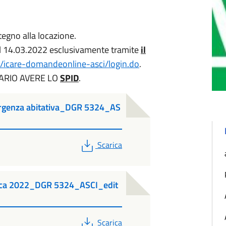
tegno alla locazione.
al 14.03.2022 esclusivamente tramite
il
t/icare-domandeonline-asci/login.do
.
ARIO AVERE LO
SPID
.
rgenza abitativa_DGR 5324_AS
PDF
Scarica
nica 2022_DGR 5324_ASCI_edit
PDF
Scarica