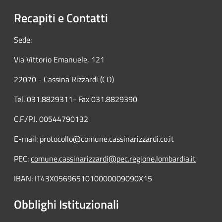
Recapiti e Contatti
Sede:
Via Vittorio Emanuele, 121
22070 - Cassina Rizzardi (CO)
Tel. 031.8829311- Fax 031.8829390
C.F./P.I. 00544790132
E-mail: protocollo@comune.cassinarizzardi.co.it
PEC:
comune.cassinarizzardi@pec.regione.lombardia.it
IBAN: IT43X0569651010000009090X15
Obblighi Istituzionali