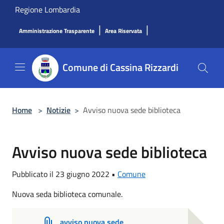
Salta al contenuto principale
Regione Lombardia
|
|
Amministrazione Trasparente
Area Riservata
Comune di Cassina Rizzardi
Home
>
Notizie
>
Avviso nuova sede biblioteca
Avviso nuova sede biblioteca
Pubblicato il 23 giugno 2022 •
Comune
Nuova seda biblioteca comunale.
avviso nuova sede