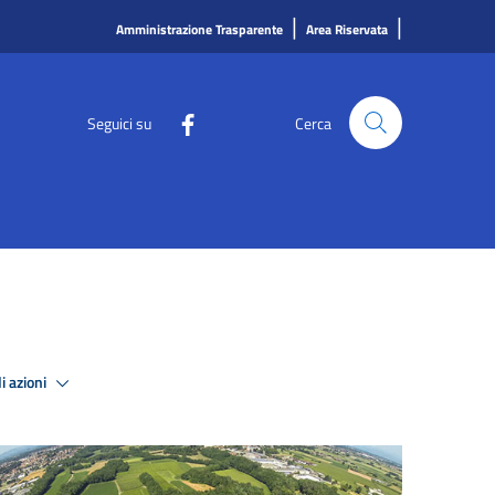
|
|
Amministrazione Trasparente
Area Riservata
Seguici su
Cerca
i azioni