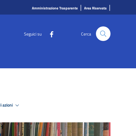
|
|
Amministrazione Trasparente
Area Riservata
Seguici su
Cerca
i azioni