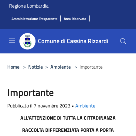
Salta al contenuto principale
Regione Lombardia
|
|
Amministrazione Trasparente
Area Riservata
Comune di Cassina Rizzardi
Home
>
Notizie
>
Ambiente
>
Importante
Importante
Pubblicato il 7 novembre 2023 •
Ambiente
ALL’ATTENZIONE
DI TUTTA LA CITTADINANZA
RACCOLTA DIFFERENZIATA PORTA A PORTA