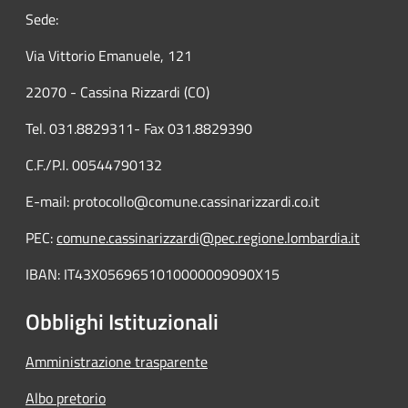
Sede:
Via Vittorio Emanuele, 121
22070 - Cassina Rizzardi (CO)
Tel. 031.8829311- Fax 031.8829390
C.F./P.I. 00544790132
E-mail: protocollo@comune.cassinarizzardi.co.it
PEC:
comune.cassinarizzardi@pec.regione.lombardia.it
IBAN: IT43X0569651010000009090X15
Obblighi Istituzionali
Amministrazione trasparente
Albo pretorio