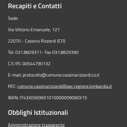
Recapiti e Contatti
Sede:
Via Vittorio Emanuele, 121
22070 - Cassina Rizzardi (CO)
Tel. 031.8829311- Fax 031.8829390
C.F./P.I. 00544790132
E-mail: protocollo@comune.cassinarizzardi.co.it
PEC:
comune.cassinarizzardi@pec.regione.lombardia.it
IBAN: IT43X0569651010000009090X15
Obblighi Istituzionali
Amministrazione trasparente