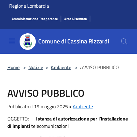
Salta al contenuto principale
Regione Lombardia
|
|
Amministrazione Trasparente
Area Riservata
Comune di Cassina Rizzardi
Home
>
Notizie
>
Ambiente
>
AVVISO PUBBLICO
AVVISO PUBBLICO
Pubblicato il 19 maggio 2025 •
Ambiente
OGGETTO:
Istanza di autorizzazione per l’installazione
di impianti
telecomunicazioni