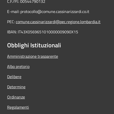
C.F./P.I. 00544790132
E-mail: protocollo@comune.cassinarizzardi.co.it
PEC:
comune.cassinarizzardi@pec.regione.lombardia.it
IBAN: IT43X0569651010000009090X15
Obblighi Istituzionali
Amministrazione trasparente
Albo pretorio
Delibere
Determine
Ordinanze
Regolamenti