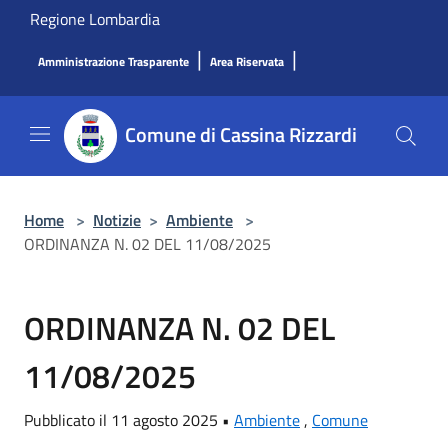
Salta al contenuto principale
Regione Lombardia
|
|
Amministrazione Trasparente
Area Riservata
Comune di Cassina Rizzardi
Home
>
Notizie
>
Ambiente
>
ORDINANZA N. 02 DEL 11/08/2025
ORDINANZA N. 02 DEL
11/08/2025
Pubblicato il 11 agosto 2025 •
Ambiente
,
Comune