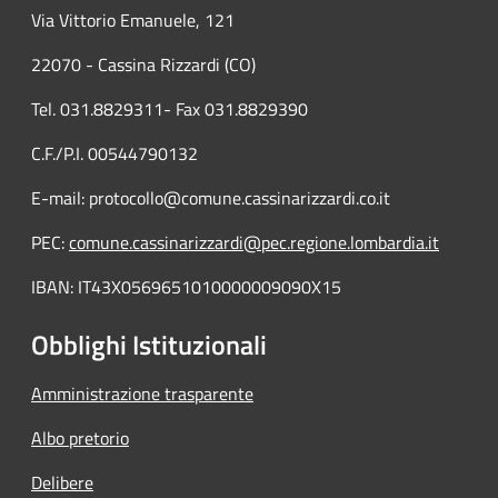
Via Vittorio Emanuele, 121
22070 - Cassina Rizzardi (CO)
Tel. 031.8829311- Fax 031.8829390
C.F./P.I. 00544790132
E-mail: protocollo@comune.cassinarizzardi.co.it
PEC:
comune.cassinarizzardi@pec.regione.lombardia.it
IBAN: IT43X0569651010000009090X15
Obblighi Istituzionali
Amministrazione trasparente
Albo pretorio
Delibere