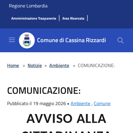
Salta al contenuto principale
Regione Lombardia
|
|
Amministrazione Trasparente
Area Riservata
Comune di Cassina Rizzardi
Home
>
Notizie
>
Ambiente
>
COMUNICAZIONE:
COMUNICAZIONE:
Pubblicato il 19 maggio 2026 •
Ambiente
,
Comune
AVVISO ALLA