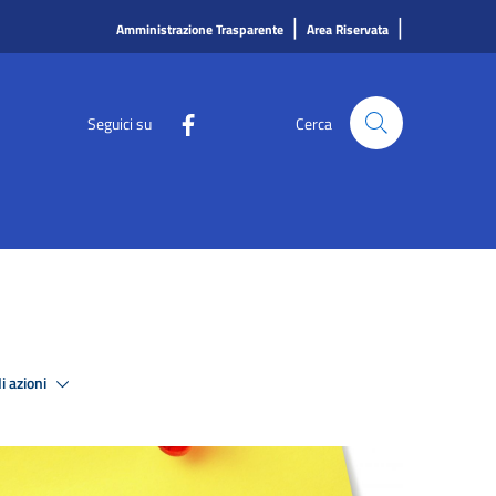
|
|
Amministrazione Trasparente
Area Riservata
Seguici su
Cerca
i azioni