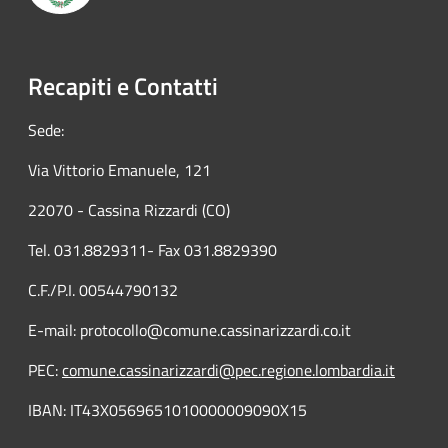
Recapiti e Contatti
Sede:
Via Vittorio Emanuele, 121
22070 - Cassina Rizzardi (CO)
Tel. 031.8829311- Fax 031.8829390
C.F./P.I. 00544790132
E-mail: protocollo@comune.cassinarizzardi.co.it
PEC:
comune.cassinarizzardi@pec.regione.lombardia.it
IBAN: IT43X0569651010000009090X15