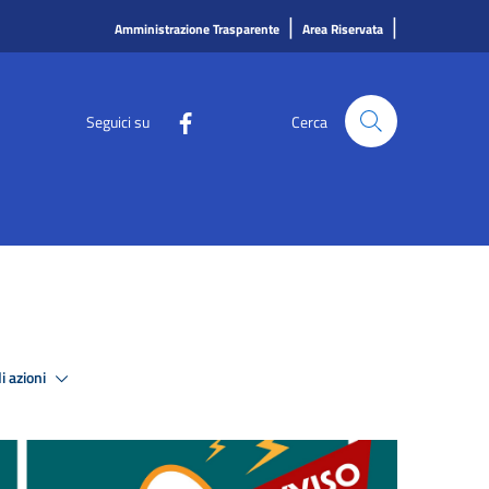
|
|
Amministrazione Trasparente
Area Riservata
Seguici su
Cerca
i azioni