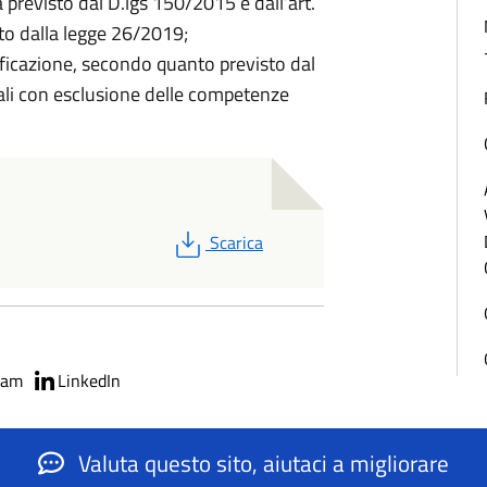
a previsto dal D.lgs 150/2015 e dall’art.
to dalla legge 26/2019;
tificazione, secondo quanto previsto dal
li con esclusione delle competenze
PDF
Scarica
ram
LinkedIn
Valuta questo sito, aiutaci a migliorare