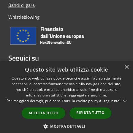
Bandi di gara
Whistleblowing
Seguici su
×
Facebook
Questo sito web utilizza cookie
Questo sito web utilizza cookie tecnici e assimilati strettamente
necessari al corretto funzionamento e alla navigazione del sito,
nonché un cookie tecnico analitico al solo fine di elaborare
informazioni statistiche, aggregate e anonime.
RSS
Copyright © 2026 • Comune di
Per maggiori dettagli, può consultare la cookie policy al seguente
link
Accessibilità
Cassina Rizzardi • Powered by
Privacy
Municipium
Accesso
•
RIFIUTA TUTTO
ACCETTA TUTTO
Cookie
redazione
Mappa del sito
MOSTRA DETTAGLI