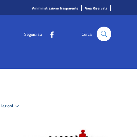
|
|
Amministrazione Trasparente
Area Riservata
Seguici su
Cerca
i azioni