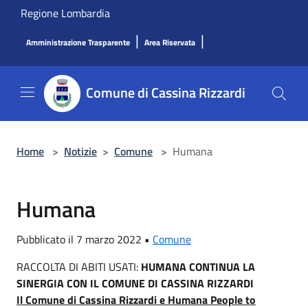
Salta al contenuto principale
Regione Lombardia
|
|
Amministrazione Trasparente
Area Riservata
Comune di Cassina Rizzardi
Home
>
Notizie
>
Comune
>
Humana
Humana
Pubblicato il 7 marzo 2022 •
Comune
RACCOLTA DI ABITI USATI:
HUMANA CONTINUA LA
SINERGIA CON IL COMUNE DI CASSINA RIZZARDI
Il Comune di Cassina Rizzardi e Humana People to