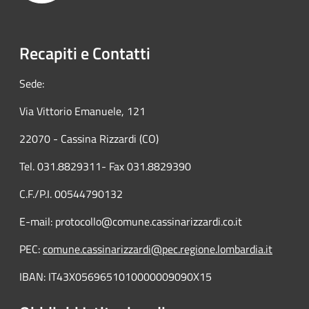
Recapiti e Contatti
Sede:
Via Vittorio Emanuele, 121
22070 - Cassina Rizzardi (CO)
Tel. 031.8829311- Fax 031.8829390
C.F./P.I. 00544790132
E-mail: protocollo@comune.cassinarizzardi.co.it
PEC:
comune.cassinarizzardi@pec.regione.lombardia.it
IBAN: IT43X0569651010000009090X15