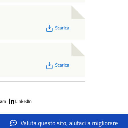
PDF
Scarica
PDF
Scarica
ram
LinkedIn
Valuta questo sito, aiutaci a migliorare