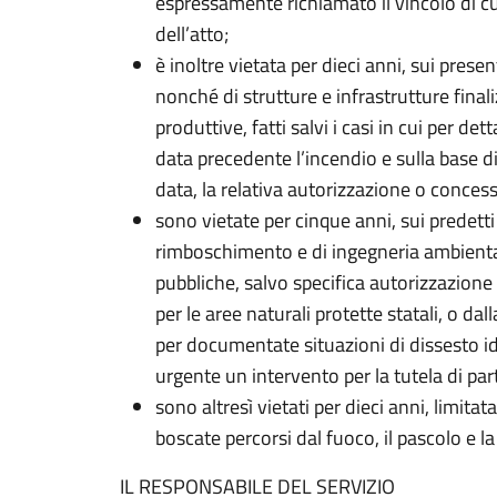
espressamente richiamato il vincolo di cui
dell’atto;
è inoltre vietata per dieci anni, sui presen
nonché di strutture e infrastrutture finali
produttive, fatti salvi i casi in cui per dett
data precedente l’incendio e sulla base di
data, la relativa autorizzazione o conces
sono vietate per cinque anni, sui predetti 
rimboschimento e di ingegneria ambiental
pubbliche, salvo specifica autorizzazion
per le aree naturali protette statali, o dal
per documentate situazioni di dissesto idr
urgente un intervento per la tutela di part
sono altresì vietati per dieci anni, limit
boscate percorsi dal fuoco, il pascolo e la
IL RESPONSABILE DEL SERVIZIO