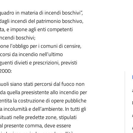
adro in materia di incendi boschivi”,
 dagli incendi del patrimonio boschivo,
vita, e impone agli enti competenti
incendi boschivi;
one l’obbligo per i comuni di censire,
rcorsi da incendio nell’ultimo
uenti divieti e prescrizioni, previsti
/2000:
suoli siano stati percorsi dal fuoco non
a quella preesistente allo incendio per
tita la costruzione di opere pubbliche
 incolumità e dell’ambiente. In tutti gli
ituati nelle predette zone, stipulati
 dal presente comma, deve essere