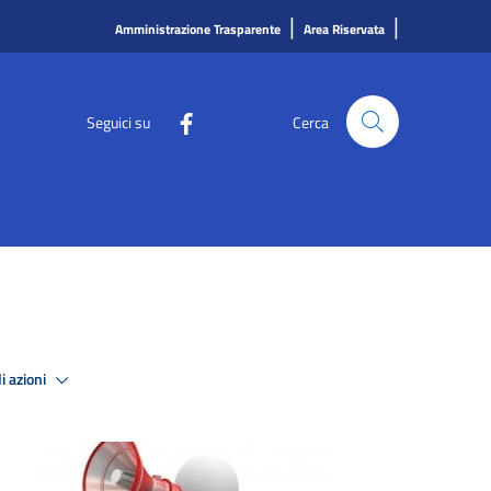
|
|
Amministrazione Trasparente
Area Riservata
Seguici su
Cerca
i azioni