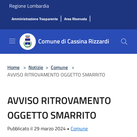
Salta al contenuto principale
Regione Lombardia
|
|
Amministrazione Trasparente
Area Riservata
Comune di Cassina Rizzardi
Home
>
Notizie
>
Comune
>
AVVISO RITROVAMENTO OGGETTO SMARRITO
AVVISO RITROVAMENTO
OGGETTO SMARRITO
Pubblicato il 29 marzo 2024 •
Comune