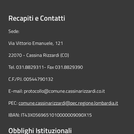
Recapiti e Contatti
Sede:
Via Vittorio Emanuele, 121
22070 - Cassina Rizzardi (CO)
Tel. 031.8829311- Fax 031.8829390
C.F./P.I. 00544790132
E-mail: protocollo@comune.cassinarizzardi.co.it
PEC:
comune.cassinarizzardi@pec.regione.lombardia.it
IBAN: IT43X0569651010000009090X15
Obblighi Istituzionali