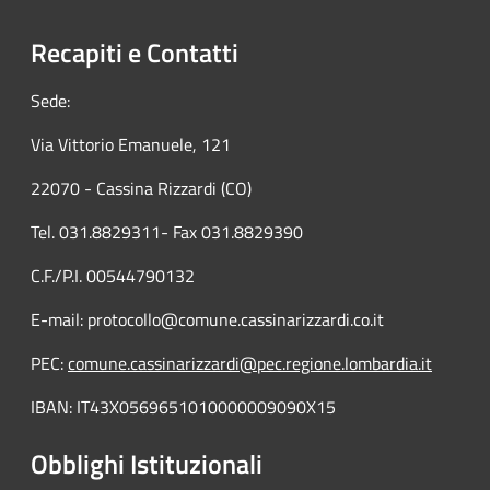
Recapiti e Contatti
Sede:
Via Vittorio Emanuele, 121
22070 - Cassina Rizzardi (CO)
Tel. 031.8829311- Fax 031.8829390
C.F./P.I. 00544790132
E-mail: protocollo@comune.cassinarizzardi.co.it
PEC:
comune.cassinarizzardi@pec.regione.lombardia.it
IBAN: IT43X0569651010000009090X15
Obblighi Istituzionali