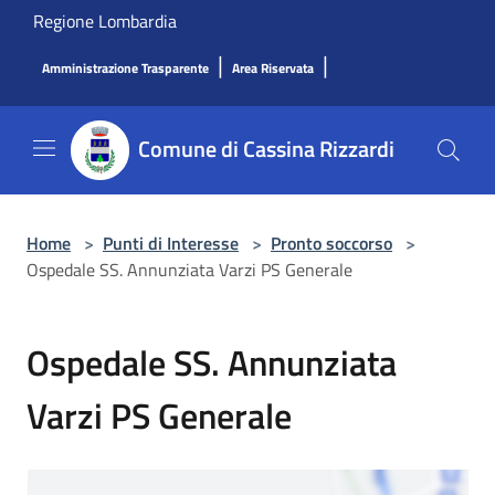
Salta al contenuto principale
Regione Lombardia
|
|
Amministrazione Trasparente
Area Riservata
Comune di Cassina Rizzardi
Home
>
Punti di Interesse
>
Pronto soccorso
>
Ospedale SS. Annunziata Varzi PS Generale
Ospedale SS. Annunziata
Varzi PS Generale