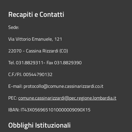
Recapiti e Contatti
Sede:
Via Vittorio Emanuele, 121
22070 - Cassina Rizzardi (CO)
Tel. 031.8829311- Fax 031.8829390
C.F./P.I. 00544790132
E-mail: protocollo@comune.cassinarizzardi.co.it
PEC:
comune.cassinarizzardi@pec.regione.lombardia.it
IBAN: IT43X0569651010000009090X15
Obblighi Istituzionali