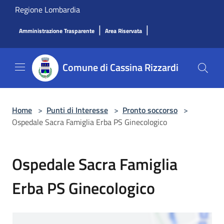
Salta al contenuto principale
Regione Lombardia
|
|
Amministrazione Trasparente
Area Riservata
Comune di Cassina Rizzardi
Home
>
Punti di Interesse
>
Pronto soccorso
>
Ospedale Sacra Famiglia Erba PS Ginecologico
Ospedale Sacra Famiglia
Erba PS Ginecologico