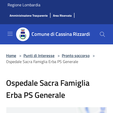
Salta al contenuto principale
Regione Lombardia
|
|
Amministrazione Trasparente
Area Riservata
Comune di Cassina Rizzardi
Home
>
Punti di Interesse
>
Pronto soccorso
>
Ospedale Sacra Famiglia Erba PS Generale
Ospedale Sacra Famiglia
Erba PS Generale