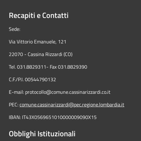
Recapiti e Contatti
Sede:
Via Vittorio Emanuele, 121
22070 - Cassina Rizzardi (CO)
Tel. 031.8829311- Fax 031.8829390
C.F./P.I. 00544790132
E-mail: protocollo@comune.cassinarizzardi.co.it
PEC:
comune.cassinarizzardi@pec.regione.lombardia.it
IBAN: IT43X0569651010000009090X15
Obblighi Istituzionali