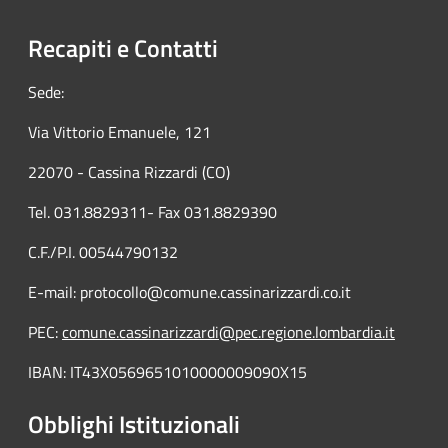
Recapiti e Contatti
Sede:
Via Vittorio Emanuele, 121
22070 - Cassina Rizzardi (CO)
Tel. 031.8829311- Fax 031.8829390
C.F./P.I. 00544790132
E-mail: protocollo@comune.cassinarizzardi.co.it
PEC:
comune.cassinarizzardi@pec.regione.lombardia.it
IBAN: IT43X0569651010000009090X15
Obblighi Istituzionali