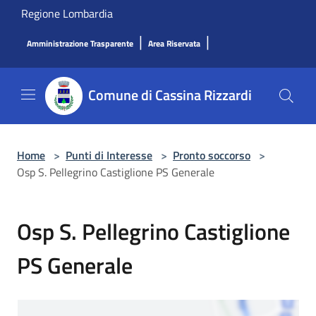
Salta al contenuto principale
Regione Lombardia
|
|
Amministrazione Trasparente
Area Riservata
Comune di Cassina Rizzardi
Home
>
Punti di Interesse
>
Pronto soccorso
>
Osp S. Pellegrino Castiglione PS Generale
Osp S. Pellegrino Castiglione
PS Generale