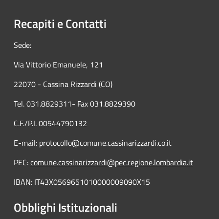
Recapiti e Contatti
Sede:
Via Vittorio Emanuele, 121
22070 - Cassina Rizzardi (CO)
Tel. 031.8829311- Fax 031.8829390
C.F./P.I. 00544790132
E-mail: protocollo@comune.cassinarizzardi.co.it
PEC:
comune.cassinarizzardi@pec.regione.lombardia.it
IBAN: IT43X0569651010000009090X15
Obblighi Istituzionali