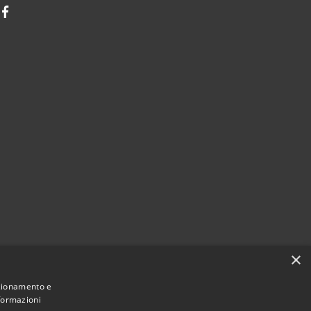
Facebook
×
nzionamento e
nformazioni