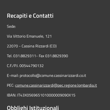
Recapiti e Contatti
Sede:
Via Vittorio Emanuele, 121
22070 - Cassina Rizzardi (CO)
Tel. 031.8829311- Fax 031.8829390
C.F./P.I. 00544790132
E-mail: protocollo@comune.cassinarizzardi.co.it
PEC:
comune.cassinarizzardi@pec.regione.lombardia.it
IBAN: IT43X0569651010000009090X15
Obblighi Istituzionali