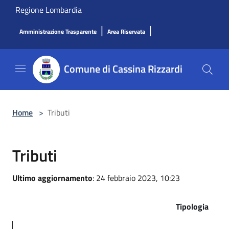
Salta al contenuto principale
Regione Lombardia
|
|
Amministrazione Trasparente
Area Riservata
Comune di Cassina Rizzardi
Home
>
Tributi
Tributi
Ultimo aggiornamento
: 24 febbraio 2023, 10:23
Tipologia