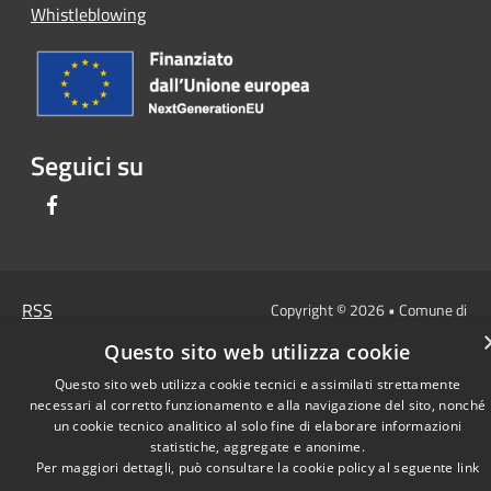
Whistleblowing
Seguici su
Facebook
RSS
Copyright © 2026 • Comune di
Accessibilità
Cassina Rizzardi • Powered by
Questo sito web utilizza cookie
Privacy
Municipium
Accesso
•
Questo sito web utilizza cookie tecnici e assimilati strettamente
Cookie
redazione
necessari al corretto funzionamento e alla navigazione del sito, nonché
Mappa del sito
un cookie tecnico analitico al solo fine di elaborare informazioni
statistiche, aggregate e anonime.
Per maggiori dettagli, può consultare la cookie policy al seguente
link