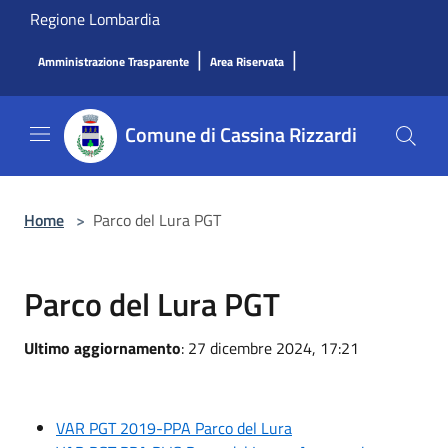
Salta al contenuto principale
Regione Lombardia
|
|
Amministrazione Trasparente
Area Riservata
Comune di Cassina Rizzardi
Home
>
Parco del Lura PGT
Parco del Lura PGT
Ultimo aggiornamento
: 27 dicembre 2024, 17:21
VAR PGT 2019-PPA Parco del Lura