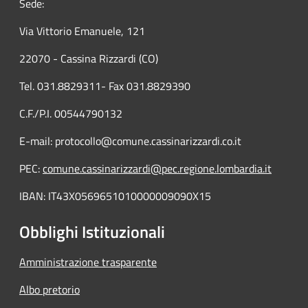
Sede:
Via Vittorio Emanuele, 121
22070 - Cassina Rizzardi (CO)
Tel. 031.8829311- Fax 031.8829390
C.F./P.I. 00544790132
E-mail: protocollo@comune.cassinarizzardi.co.it
PEC:
comune.cassinarizzardi@pec.regione.lombardia.it
IBAN: IT43X0569651010000009090X15
Obblighi Istituzionali
Amministrazione trasparente
Albo pretorio