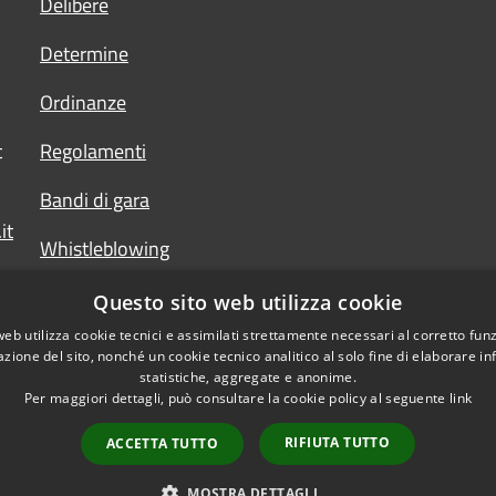
Delibere
Determine
Ordinanze
t
Regolamenti
Bandi di gara
it
Whistleblowing
Questo sito web utilizza cookie
web utilizza cookie tecnici e assimilati strettamente necessari al corretto fu
azione del sito, nonché un cookie tecnico analitico al solo fine di elaborare i
statistiche, aggregate e anonime.
Per maggiori dettagli, può consultare la cookie policy al seguente
link
RIFIUTA TUTTO
ACCETTA TUTTO
l sito
Copyright © 2026 • Comune
MOSTRA DETTAGLI