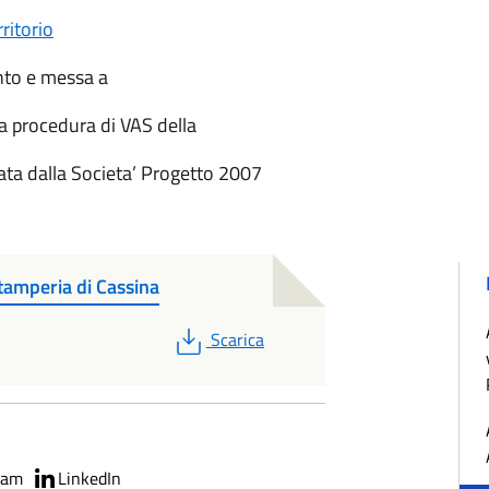
ritorio
ento e messa a
a procedura di VAS della
ta dalla Societa’ Progetto 2007
amperia di Cassina
PDF
Scarica
ram
LinkedIn