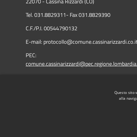
22070 - Cassina Rizzardi (CO)
Tel. 031.8829311- Fax 031.8829390
C.F./P.I. 00544790132
E-mail: protocollo@comune.cassinarizzardi.co.i
PEC:
comune.cassinarizzardi@pec.regione.lombardia.
IBAN: IT43X0569651010000009090X15
Questo sito 
alla navig
RSS
Accessibilità
Privacy
Cookie
Mappa de