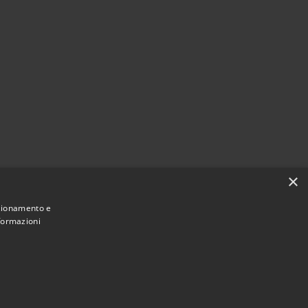
×
nzionamento e
nformazioni
Municipium
Accesso
 di Cassina Rizzardi • Powered by
•
redazione