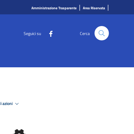
|
|
Amministrazione Trasparente
Area Riservata
Seguici su
Cerca
i azioni