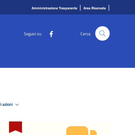
|
|
Amministrazione Trasparente
Area Riservata
Seguici su
Cerca
i azioni